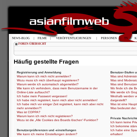
NEWS-BLOG
|
FILME
|
VERÖFFENTLICHUNGEN
|
PERSONEN
|
TV
|
K
FOREN-ÜBERSICHT
Häufig gestellte Fragen
Registrierung und Anmeldung
Benutzer-Stufen 
Warum kann ich mich nicht anmelden?
Was sind Administ
Wozu muss ich mich überhaupt registrieren?
Was sind Moderat
Warum werde ich automatisch abgemeldet?
Was sind Benutze
Wie kann ich verhindern, dass mein Benutzername in der
Wo finde ich die B
Online-Liste auftaucht?
Wie werde ich Gru
Ich habe mein Passwort vergessen!
Weshalb werden ve
Ich habe mich registriert, kann mich aber nicht anmelden!
dargestellt?
Ich habe mich vor einiger Zeit registriert, kann mich aber nicht
Was ist eine Haup
mehr anmelden?!
Was bedeutet der „
Was ist COPPA?
Warum kann ich mich nicht registrieren?
Private Nachricht
Wozu ist die „Alle Cookies des Boards löschen“-Funktion?
Ich kann keine Pri
Ich bekomme ständ
Benutzerpräferenzen und -einstellungen
Ich habe eine Spa
Wie kann ich meine Einstellungen ändern?
erhalten!