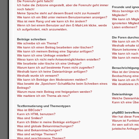
Die Forenuhr geht falsch!
Ich habe die Zeitzone eingestellt, aber die Forenuhr geht immer
Freunde und ignor
noch falsch!
Wozu benötige ich 
Meine Sprache steht auf diesem Board nicht zur Auswahl!
Mitglieder?
Wie kann ich ein Bild unter meinem Benutzernamen anzeigen?
Wie kann ich Mitgli
Was ist mein Rang und wie kann ich ihn ändern?
ignorierten Mitgli
Wenn ich bei einem Benutzer auf den E-Mail-Link klicke, werde
Listen entfernen?
ich aufgefordert, mich anzumelden.
Die Foren durchs
Beiträge schreiben
Wie kann ich ein 
Wie schreibe ich ein Thema?
Weshalb erhalte i
Wie kann ich einen Beitrag bearbeiten oder löschen?
Warum bekomme ich
Wie kann ich meinem Beitrag eine Signatur anfügen?
Wie kann ich nach
Wie kann ich eine Umfrage erstellen?
Wie kann ich mein
Wieso kann ich nicht mehr Antwortmöglichkeiten erstellen?
Wie bearbeite oder lösche ich eine Umfrage?
Warum kann ich auf bestimmte Foren nicht zugreifen?
Benachrichtigung
Weshalb kann ich keine Dateianhänge anfügen?
Was ist der Unter
Weshalb wurde ich verwarnt?
Beobachtung eine
Wie kann ich Beiträge den Moderatoren melden?
Wie kann ich ein 
Was bewirkt die „Speichern“-Schaltfläche beim Schreiben eines
Wie deaktiviere i
Beitrags?
Warum muss mein Beitrag erst freigegeben werden?
Dateianhänge
Wie markiere ich ein Thema als neu?
Welche Dateianhän
Kann ich eine Über
Textformatierung und Thementypen
Was ist BBCode?
phpBB3 betreffen
Kann ich HTML benutzen?
Wer hat diese Fore
Was sind Smilies?
Warum ist Funktion
Kann ich Bilder in meine Beiträge einfügen?
An wen soll ich mi
Was sind globale Bekanntmachungen?
juristische Anfrag
Was sind Bekanntmachungen?
Was sind wichtige Themen?
Was sind geschlossene Themen?